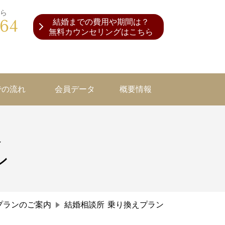
ら
364
結婚までの費用や期間は？
無料カウンセリングはこちら
での流れ
会員データ
概要情報
へ
ン
プランのご案内
結婚相談所 乗り換えプラン