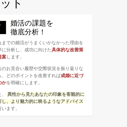
リット
婚活の課題を
徹底分析！
れまでの婚活がうまくいかなかった理由を
寧に分析し、成功に向けた
具体的な改善策
提案
します。
去のお見合い履歴や交際状況を振り返りな
ら、どのポイントを改善すれば
成婚に近づ
のか
を明確にします。
た、
異性から見たあなたの印象を客観的に
析し、より魅力的に映るようなアドバイス
行います。