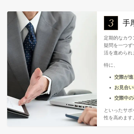
手
定期的なカウ
疑問を一つず
活を進められ
特に、
交際が進
お見合い
交際中の
といったサポ
性を高めます