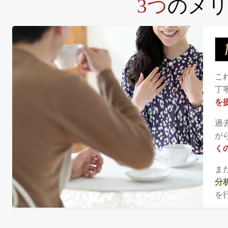
3つ
のメ
こ
丁
を
過
が
く
ま
分
を