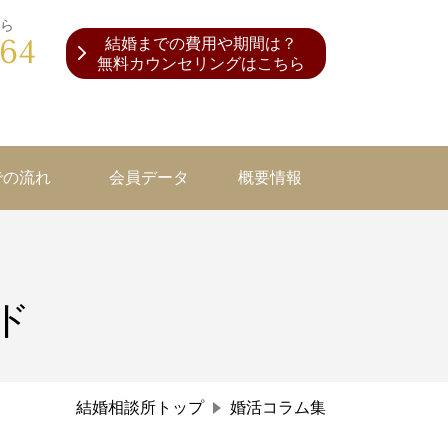
ら
364
結婚までの費用や期間は？
無料カウンセリングはこちら
での流れ
会員データ
概要情報
ド
結婚相談所トップ
婚活コラム集